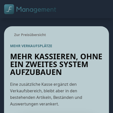
FUNKTIONEN
Zur Preisübersicht
PARTNER
MEHR VERKAUFSPLÄTZE
HARDWARE
MEHR KASSIEREN, OHNE
EIN ZWEITES SYSTEM
PREISE
AUFZUBAUEN
SHOP
Eine zusätzliche Kasse ergänzt den
Verkaufsbereich, bleibt aber in den
Jetzt testen
bestehenden Artikeln, Beständen und
Anmelden
Auswertungen verankert.